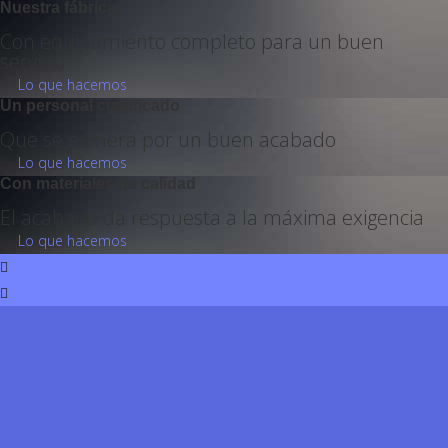
Nuestra fábrica
Con equipamiento completo para un buen
servicio
Lo que hacemos
Un personal cualificado
Que se esmera por un buen acabado
Lo que hacemos
Con materiales de calidad
El acabado da respuesta a la máxima exigencia
Lo que hacemos